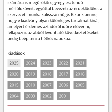
számára is megörökíti egy-egy esztendő
mérföldköveit, egyúttal bevezeti az érdeklődőket a
szervezeti munka kulisszái mögé. Bízunk benne,
hogy e kiadvány olyan különleges tartalmat kínál,
amelyért érdemes azt időről időre elővenni,
fellapozni, az abból levonható következtetéseket
pedig beépíteni a hétköznapokba.
Kiadások
2025
2024
2023
2022
2021
2020
2019
2018
2017
2016
2015
2010
2007
2006
2005
2004
2003
2002
2001