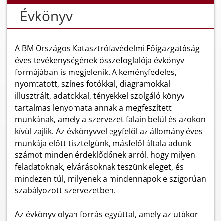
Évkönyv
A BM Országos Katasztrófavédelmi Főigazgatóság
éves tevékenységének összefoglalója évkönyv
formájában is megjelenik. A keményfedeles,
nyomtatott, színes fotókkal, diagramokkal
illusztrált, adatokkal, tényekkel szolgáló könyv
tartalmas lenyomata annak a megfeszített
munkának, amely a szervezet falain belül és azokon
kívül zajlik. Az évkönyvvel egyfelől az állomány éves
munkája előtt tisztelgünk, másfelől általa adunk
számot minden érdeklődőnek arról, hogy milyen
feladatoknak, elvárásoknak teszünk eleget, és
mindezen túl, milyenek a mindennapok e szigorúan
szabályozott szervezetben.
Az évkönyv olyan forrás egyúttal, amely az utókor