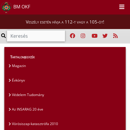
BM OKF
Veszély esetén hívja a 112-t vagy a 105-öt!
Magunkról
>
Kiadványaink
>
Évkönyv
Tartalomjegyzék
Magazin
Évkönyv
Védelem Tudomány
Az INSARAG 20 éve
Vörösiszap-katasztrófa 2010