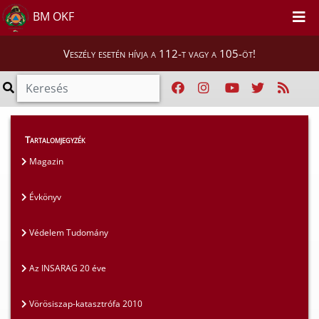
BM OKF
Veszély esetén hívja a 112-t vagy a 105-öt!
Magunkról
>
Kiadványaink
>
Évkönyv
Tartalomjegyzék
Magazin
Évkönyv
Védelem Tudomány
Az INSARAG 20 éve
Vörösiszap-katasztrófa 2010