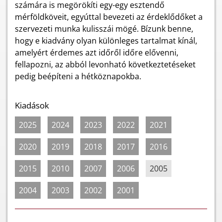
számára is megörökíti egy-egy esztendő
mérföldköveit, egyúttal bevezeti az érdeklődőket a
szervezeti munka kulisszái mögé. Bízunk benne,
hogy e kiadvány olyan különleges tartalmat kínál,
amelyért érdemes azt időről időre elővenni,
fellapozni, az abból levonható következtetéseket
pedig beépíteni a hétköznapokba.
Kiadások
2025
2024
2023
2022
2021
2020
2019
2018
2017
2016
2015
2010
2007
2006
2005
2004
2003
2002
2001