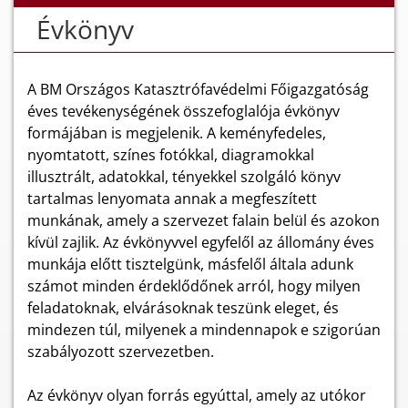
Évkönyv
A BM Országos Katasztrófavédelmi Főigazgatóság
éves tevékenységének összefoglalója évkönyv
formájában is megjelenik. A keményfedeles,
nyomtatott, színes fotókkal, diagramokkal
illusztrált, adatokkal, tényekkel szolgáló könyv
tartalmas lenyomata annak a megfeszített
munkának, amely a szervezet falain belül és azokon
kívül zajlik. Az évkönyvvel egyfelől az állomány éves
munkája előtt tisztelgünk, másfelől általa adunk
számot minden érdeklődőnek arról, hogy milyen
feladatoknak, elvárásoknak teszünk eleget, és
mindezen túl, milyenek a mindennapok e szigorúan
szabályozott szervezetben.
Az évkönyv olyan forrás egyúttal, amely az utókor