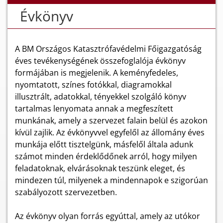
Évkönyv
A BM Országos Katasztrófavédelmi Főigazgatóság
éves tevékenységének összefoglalója évkönyv
formájában is megjelenik. A keményfedeles,
nyomtatott, színes fotókkal, diagramokkal
illusztrált, adatokkal, tényekkel szolgáló könyv
tartalmas lenyomata annak a megfeszített
munkának, amely a szervezet falain belül és azokon
kívül zajlik. Az évkönyvvel egyfelől az állomány éves
munkája előtt tisztelgünk, másfelől általa adunk
számot minden érdeklődőnek arról, hogy milyen
feladatoknak, elvárásoknak teszünk eleget, és
mindezen túl, milyenek a mindennapok e szigorúan
szabályozott szervezetben.
Az évkönyv olyan forrás egyúttal, amely az utókor