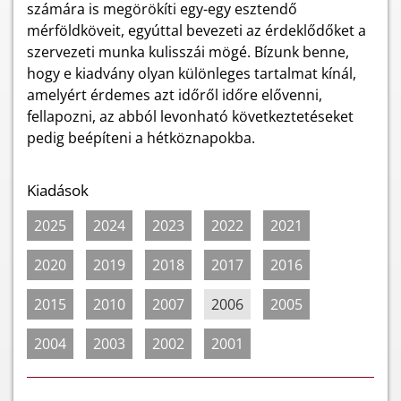
számára is megörökíti egy-egy esztendő
mérföldköveit, egyúttal bevezeti az érdeklődőket a
szervezeti munka kulisszái mögé. Bízunk benne,
hogy e kiadvány olyan különleges tartalmat kínál,
amelyért érdemes azt időről időre elővenni,
fellapozni, az abból levonható következtetéseket
pedig beépíteni a hétköznapokba.
Kiadások
2025
2024
2023
2022
2021
2020
2019
2018
2017
2016
2015
2010
2007
2006
2005
2004
2003
2002
2001