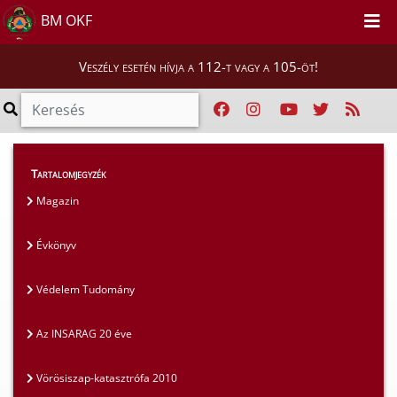
BM OKF
Veszély esetén hívja a 112-t vagy a 105-öt!
Magunkról
>
Kiadványaink
>
Évkönyv
Tartalomjegyzék
Magazin
Évkönyv
Védelem Tudomány
Az INSARAG 20 éve
Vörösiszap-katasztrófa 2010