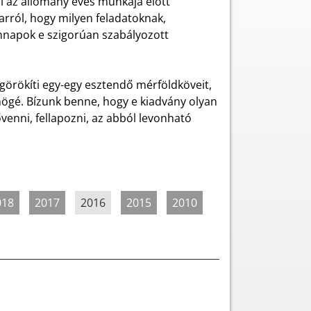
lől az állomány éves munkája előtt
rról, hogy milyen feladatoknak,
nnapok e szigorúan szabályozott
görökíti egy-egy esztendő mérföldköveit,
mögé. Bízunk benne, hogy e kiadvány olyan
venni, fellapozni, az abból levonható
018
2017
2016
2015
2010