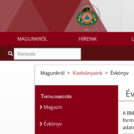
MAGUNKRÓL
HÍREINK
Magunkról
>
Kiadványaink
>
Évkönyv
É
Tartalomjegyzék
Magazin
A BM
formá
Évkönyv
adat