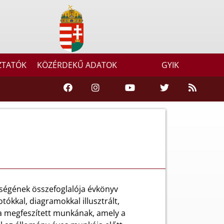
ZTATÓK
KÖZÉRDEKŰ ADATOK
GYIK
ségének összefoglalója évkönyv
ókkal, diagramokkal illusztrált,
a megfeszített munkának, amely a