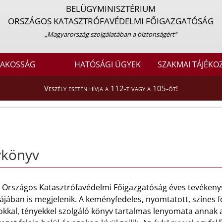
BELÜGYMINISZTÉRIUM
ORSZÁGOS KATASZTRÓFAVÉDELMI FŐIGAZGATÓSÁG
„Magyarország szolgálatában a biztonságért”
LAKOSSÁG
HATÓSÁGI ÜGYEK
SZAKMAI TÁJÉKO
Veszély esetén hívja a 112-t vagy a 105-öt!
vkönyv
 Országos Katasztrófavédelmi Főigazgatóság éves tevékeny
jában is megjelenik. A keményfedeles, nyomtatott, színes fot
okkal, tényekkel szolgáló könyv tartalmas lenyomata annak 