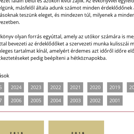
ezet falain belül és azokon kívül zajlik. Az évkönyvvel egyfe
telgünk, másfelől általa adunk számot minden érdeklődőnek a
rásoknak teszünk eleget, és mindezen túl, milyenek a minde
vezetben.
könyv olyan forrás egyúttal, amely az utókor számára is me
tal bevezeti az érdeklődőket a szervezeti munka kulisszái 
leges tartalmat kínál, amelyért érdemes azt időről időre elő
tkeztetéseket pedig beépíteni a hétköznapokba.
ások
5
2024
2023
2022
2021
2020
2019
2
7
2006
2005
2004
2003
2002
2001