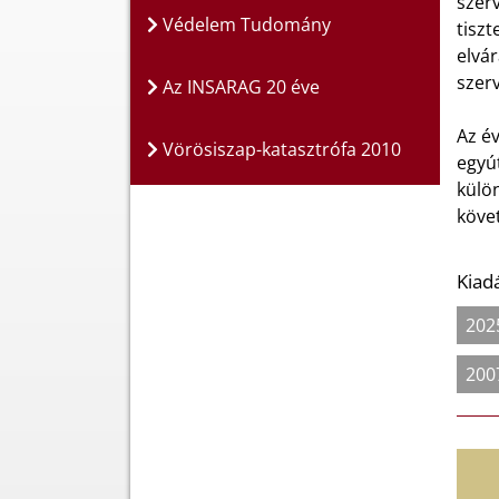
szerv
Védelem Tudomány
tisz
elvá
szer
Az INSARAG 20 éve
Az év
Vörösiszap-katasztrófa 2010
egyút
külön
köve
Kiad
202
200