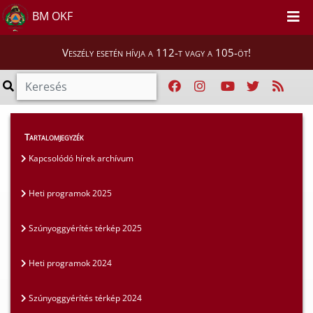
BM OKF
Veszély esetén hívja a 112-t vagy a 105-öt!
Lakosság
>
Szúnyoggyérítés archívum
>
Tartalomjegyzék
Heti programok 2025
Kapcsolódó hírek archívum
Heti programok 2025
Szúnyoggyérítés térkép 2025
Heti programok 2024
Szúnyoggyérítés térkép 2024